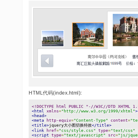
HTML代码(index.html):
<!DOCTYPE html PUBLIC "-//W3C//DTD XHTML 1.
<html
xmlns
=
"http://www.w3.org/1999/xhtml"
>
<head>
<meta
http-equiv
=
"Content-Type"
content
=
"te
<title>
jquery大小图切换特效
</title>
<link
href
=
"css/style.css"
type
=
"text/css"
<script
type
=
"text/javascript"
src
=
"js/jque