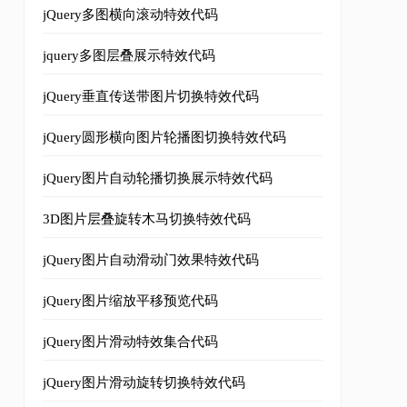
jQuery多图横向滚动特效代码
jquery多图层叠展示特效代码
jQuery垂直传送带图片切换特效代码
x;width:670px;position:relative;margin:40px auto;padding
jQuery圆形横向图片轮播图切换特效代码
:
15px
;
padding
-
top
:
10px
;
position
:
relative
;}
jQuery图片自动轮播切换展示特效代码
display
:
block
;
height
:
41px
;
overflow
:
hidden
;
position
:
absol
;
display
:
block
;
height
:
41px
;
overflow
:
hidden
;
position
:
abso
3D图片层叠旋转木马切换特效代码
ck
=
"
clearInterval
(
autoplay
);
moveD
(
'l'
);
"
/>
jQuery图片自动滑动门效果特效代码
click
=
"
clearInterval
(
autoplay
);
move
(
'l'
);
"
/>
"
openNewPage
();
"
/>
nclick
=
"
clearInterval
(
autoplay
);
move
(
'r'
);
"
/>
jQuery图片缩放平移预览代码
lick
=
"
clearInterval
(
autoplay
);
moveD
(
'r'
);
"
/>
jQuery图片滑动特效集合代码
e
(
'l'
);
"
></a>
jQuery图片滑动旋转切换特效代码