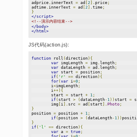
adprice
.
innerText 
=
 ad
[
2
].
price
;
adtime
.
innerText 
=
 ad
[
2
].
time
;
}
</script>
<!--演示内容结束-->
</body>
</html>
JS代码(action.js):
function
 roll
(
direction
){
var
 imgLength 
=
 img
.
length
;
var
 dataLength 
=
 ad
.
length
;
var
 start 
=
 position
;
if
(
'r'
==
 direction
){
for
(
var
 i
=
0
;
	i
<
imgLength
;
	i
++){
	start 
=
 start 
+
1
;
if
(
start 
>
(
dataLength
-
1
))
start 
=
 s
	img
[
i
].
src 
=
 ad
[
start
].
Photo
;
}
position 
=
 position 
+
1
;
if
(
position 
>
(
dataLength
-
1
))
positi
}
if
(
'l'
==
 direction
){
var
 a 
=
true
;
for
(
var
 i
=
0
;