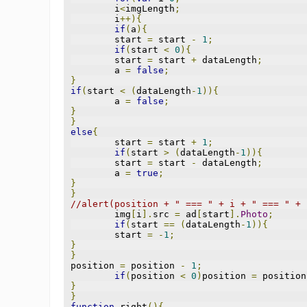
	i
<
imgLength
;
	i
++){
if
(
a
){
	start 
=
 start 
-
1
;
if
(
start 
<
0
){
	start 
=
 start 
+
 dataLength
;
	a 
=
false
;
}
if
(
start 
<
(
dataLength
-
1
)){
	a 
=
false
;
}
}
else
{
	start 
=
 start 
+
1
;
if
(
start 
>
(
dataLength
-
1
)){
	start 
=
 start 
-
 dataLength
;
	a 
=
true
;
}
}
//alert(position + " === " + i + " === " + 
	img
[
i
].
src 
=
 ad
[
start
].
Photo
;
if
(
start 
==
(
dataLength
-
1
)){
	start 
=
-
1
;
}
}
position 
=
 position 
-
1
;
if
(
position 
<
0
)
position 
=
 position
}
}
function
 right
(){