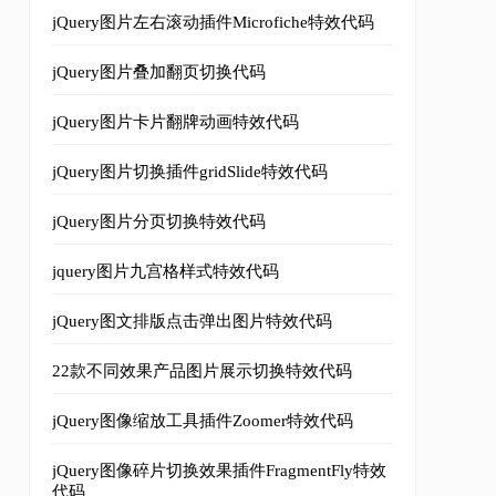
'19000元/平方'
,
'2010-04'
,
'#'
);
010-04'
jQuery图片左右滚动插件Microfiche特效代码
,
'#'
);
;
jQuery图片叠加翻页切换代码
jQuery图片卡片翻牌动画特效代码
jQuery图片切换插件gridSlide特效代码
jQuery图片分页切换特效代码
jquery图片九宫格样式特效代码
jQuery图文排版点击弹出图片特效代码
22款不同效果产品图片展示切换特效代码
jQuery图像缩放工具插件Zoomer特效代码
jQuery图像碎片切换效果插件FragmentFly特效
代码