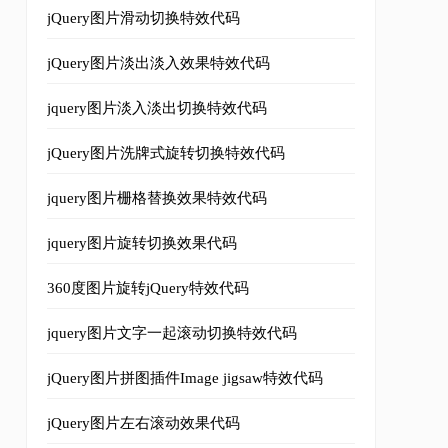
jQuery图片滑动切换特效代码
热线：
<span
id
=
"adtel"
class
=
"tel"
></span></td>
jQuery图片淡出淡入效果特效代码
g"
></span>
&nbsp;&nbsp;&nbsp;&nbsp;开盘时间：
<span
id
=
"adti
jquery图片淡入淡出切换特效代码
ove
(
'r'
);
"
></a>
jQuery图片洗牌式旋转切换特效代码
jquery图片栅格替换效果特效代码
jquery图片旋转切换效果代码
360度图片旋转jQuery特效代码
jquery图片文字一起滚动切换特效代码
元/平方'
,
'2010年5月'
jQuery图片拼图插件Image jigsaw特效代码
,
'#'
);
10-04'
,
'#'
);
g'
,
'8000元/平方'
,
'2010年4月'
,
'#'
);
jQuery图片左右滚动效果代码
0000元起'
,
'2010-04'
,
'#'
);