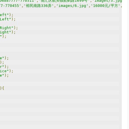
06887777-770511'
,
'南汇区航头镇航鹤路1699号'
,
'images/5.jpg'
,
77-770455'
,
'裕民南路336弄'
,
'images/6.jpg'
,
'16000元/平方'
,
'2
eft"
);
Left"
);
Right"
);
ight"
);
"
);
e"
);
);
r"
);
ice"
);
e"
);
){