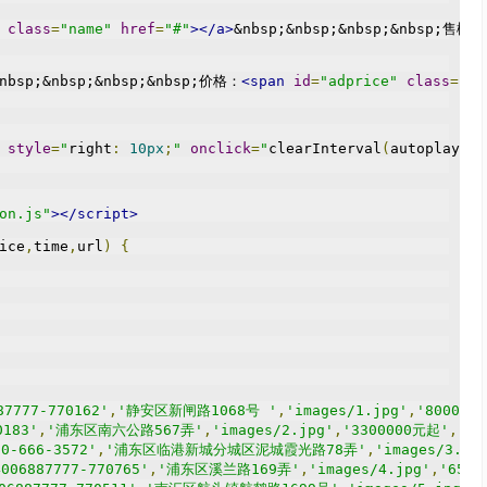
class
=
"name"
href
=
"#"
></a>
&nbsp;&nbsp;&nbsp;&nbsp;售楼
nbsp;&nbsp;&nbsp;&nbsp;价格：
<span
id
=
"adprice"
class
=
"or
style
=
"
right
:
10px
;
"
onclick
=
"
clearInterval
(
autoplay
);
m
on.js"
></script>
ice
,
time
,
url
)
{
87777-770162'
,
'静安区新闸路1068号 '
,
'images/1.jpg'
,
'80000
0183'
,
'浦东区南六公路567弄'
,
'images/2.jpg'
,
'3300000元起'
,
'20
00-666-3572'
,
'浦东区临港新城分城区泥城霞光路78弄'
,
'images/3.jp
4006887777-770765'
,
'浦东区溪兰路169弄'
,
'images/4.jpg'
,
'650