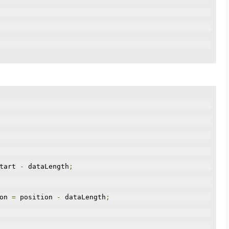
tart 
-
 dataLength
;
on 
=
 position 
-
 dataLength
;