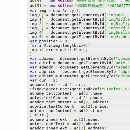
ad
[
4
]
=
new
AdItem
(
'南郊中华园（两河流域）'
,
'40
ad
[
5
]
=
new
AdItem
(
'保利湖畔阳光苑'
,
'40068877
var
 img 
=
new
Array
();
img
[
0
]
=
 document
.
getElementById
(
"imgSmallL
img
[
1
]
=
 document
.
getElementById
(
"imgMiddle
img
[
2
]
=
 document
.
getElementById
(
"imgBig"
);
img
[
3
]
=
 document
.
getElementById
(
"imgMiddle
img
[
4
]
=
 document
.
getElementById
(
"imgSmallR
img
[
5
]
=
 document
.
getElementById
(
"imgHidden
var
 position 
=
0
;
for
(
i
=
0
;
i
<
img
.
length
;
i
++){
img
[
i
].
src 
=
 ad
[
i
].
Photo
;
}
var
 adname 
=
 document
.
getElementById
(
"adnam
var
 adtel 
=
 document
.
getElementById
(
"adtel"
var
 adaddr 
=
 document
.
getElementById
(
"adadd
var
 adprice 
=
 document
.
getElementById
(
"adpr
var
 adtime 
=
 document
.
getElementById
(
"adtim
var
 cur 
=
2
;
adname
.
href 
=
 ad
[
2
].
url
;
if
(
navigator
.
userAgent
.
indexOf
(
"Firefox"
)>
0
adname
.
textContent 
=
 ad
[
2
].
name
;
adtel
.
textContent 
=
 ad
[
2
].
phone
;
adaddr
.
textContent 
=
 ad
[
2
].
address
;
adprice
.
textContent 
=
 ad
[
2
].
price
;
adtime
.
textContent 
=
 ad
[
2
].
time
;
}
else
{
adname
.
innerText 
=
 ad
[
2
].
name
;
adtel
.
innerText 
=
 ad
[
2
].
phone
;
adaddr
.
innerText 
=
 ad
[
2
].
address
;