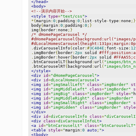
</head>
<body>
<!--演示内容开始-->
<style
type
=
"text/css"
>
*{
margin
:
0
;
padding
:
0
;
list
-
style
-
type
:
none
;}
body
{
margin
:
0
;
padding
:
0
;}
img
{
border
:
none
;}
/* dHomePageCarousel */
#dHomePageCarousel{background:url("images/p
#dLocalHomesCarousel{height:131px;margin:0p
.
divCarouselInfo
{
color
:#
3C404E
;
font
-
size
:
12
.
imgBorder
{
border
:
2px
 solid 
#fff;position:a
.
imgBorder
:
hover
{
border
:
2px
 solid 
#FFAA55;c
.
btnCarouselLT
{
background
:
url
(
"images/btn_n
.
btnCarouselRT
{
background
:
url
(
"images/btn_n
</style>
<div
id
=
"dHomePageCarousel"
>
<div
id
=
dLocalHomesCarousel
>
<img
id
=
"imgSmallLeft"
class
=
"imgBorder"
st
<img
id
=
"imgMiddleLeft"
class
=
"imgBorder"
s
<img
id
=
"imgBig"
class
=
"imgBorder"
style
=
"
h
<img
id
=
"imgMiddleRight"
class
=
"imgBorder"
<img
id
=
"imgSmallRight"
class
=
"imgBorder"
s
<img
id
=
"imgHidden"
class
=
"imgBorder"
style
</div>
<div
id
=
divCarouselInfo
class
=
"divCarouselI
<div
class
=
divCarouselInfoLt
>
<a
id
=
"btnCarouselLt"
class
=
"btnCarouselLT"
<table
style
=
"
margin
:
0
auto
;
"
>
<tbody>