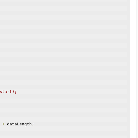
start);
 
+
 dataLength
;