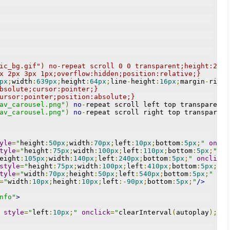
ic_bg.gif") no-repeat scroll 0 0 transparent;height:221p
x 2px 3px 1px;overflow:hidden;position:relative;}
px
;
width
:
639px
;
height
:
64px
;
line
-
height
:
16px
;
margin
-
right
bsolute;cursor:pointer;}
ursor:pointer;position:absolute;}
av_carousel.png"
)
no
-
repeat scroll left top transparent
;
av_carousel.png"
)
no
-
repeat scroll right top transparent
yle
=
"
height
:
50px
;
width
:
70px
;
left
:
10px
;
bottom
:
5px
;
"
oncli
tyle
=
"
height
:
75px
;
width
:
100px
;
left
:
110px
;
bottom
:
5px
;
"
on
eight
:
105px
;
width
:
140px
;
left
:
240px
;
bottom
:
5px
;
"
onclick
=
style
=
"
height
:
75px
;
width
:
100px
;
left
:
410px
;
bottom
:
5px
;
"
o
tyle
=
"
width
:
70px
;
height
:
50px
;
left
:
540px
;
bottom
:
5px
;
"
onc
=
"
width
:
10px
;
height
:
10px
;
left
:-
90px
;
bottom
:
5px
;
"
/>
nfo"
>
style
=
"
left
:
10px
;
"
onclick
=
"
clearInterval
(
autoplay
);
mov