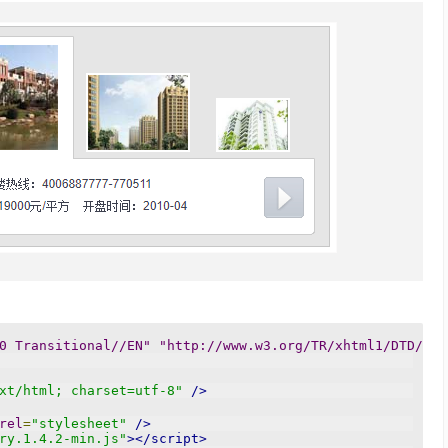
0 Transitional//EN" "http://www.w3.org/TR/xhtml1/DTD/xht
xt/html; charset=utf-8"
/>
rel
=
"stylesheet"
/>
ry.1.4.2-min.js"
></script>