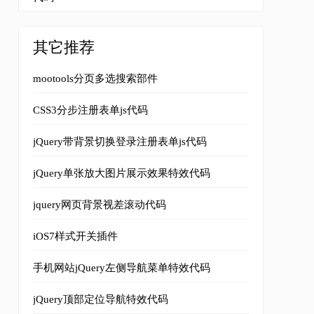
其它推荐
mootools分页多选搜索部件
CSS3分步注册表单js代码
jQuery带背景切换登录注册表单js代码
jQuery单张放大图片展示效果特效代码
g
)
0
0
no
-
repeat
;
_background
:
url
(../
images
/
bg
-
index
-
img2
jquery网页背景视差滚动代码
weight
:
bold
;}
idden
;
background
:
url
(../
images
/
bg
-
channel
-
drama
.
png
)
50
%
iOS7样式开关插件
;
left
:
0
;
bottom
:
2px
;
border
-
top
:
1px
 dashed 
#ccc;z-index:10
手机网站jQuery左侧导航菜单特效代码
jQuery顶部定位导航特效代码
peat
;
text
-
indent
:-
1000em
}