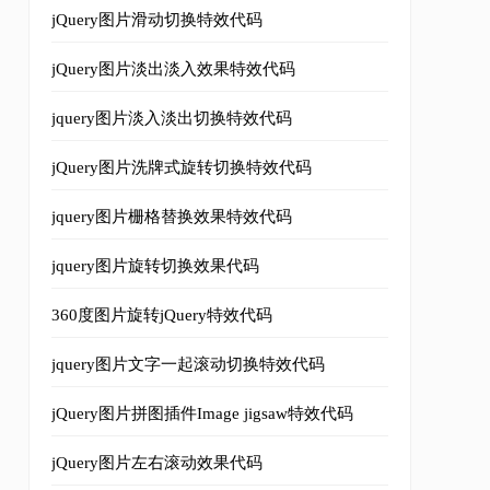
jQuery图片滑动切换特效代码
夜·店》，九个靓丽演员载歌载舞热力四射，数万观众从头笑到尾荷尔蒙贲张
<
jQuery图片淡出淡入效果特效代码
ight
=
"180"
style
=
"
display
:
inline
-
block
;
"
src
=
"images/4.
jquery图片淡入淡出切换特效代码
jQuery图片洗牌式旋转切换特效代码
，【表坊】相声迷遍布全世界，每四年一文件新相声作品早已成为观众期待的盛
jquery图片栅格替换效果特效代码
ight
=
"180"
style
=
"
display
:
inline
-
block
;
"
src
=
"images/5.
jquery图片旋转切换效果代码
余场，吸引二十余万观众的《阳台》，北京驻场第二轮演出再次火爆来袭！新生代
360度图片旋转jQuery特效代码
jquery图片文字一起滚动切换特效代码
jQuery图片拼图插件Image jigsaw特效代码
jQuery图片左右滚动效果代码