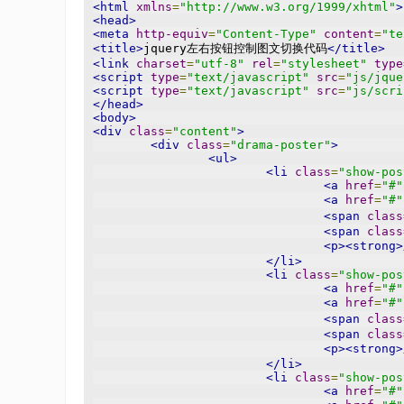
<html
xmlns
=
"http://www.w3.org/1999/xhtml"
>
<head>
<meta
http-equiv
=
"Content-Type"
content
=
"te
<title>
jquery左右按钮控制图文切换代码
</title>
<link
charset
=
"utf-8"
rel
=
"stylesheet"
type
<script
type
=
"text/javascript"
src
=
"js/jque
<script
type
=
"text/javascript"
src
=
"js/scri
</head>
<body>
<div
class
=
"content"
>
<div
class
=
"drama-poster"
>
<ul>
<li
class
=
"show-pos
<a
href
=
"#"
<a
href
=
"#"
<span
class
<span
class
<p><strong>
</li>
<li
class
=
"show-pos
<a
href
=
"#"
<a
href
=
"#"
<span
class
<span
class
<p><strong>
</li>
<li
class
=
"show-pos
<a
href
=
"#"