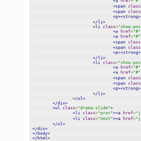
<a
href
=
"#"
<span
class
<span
class
<p><strong>
</li>
<li
class
=
"show-pos
<a
href
=
"#"
<a
href
=
"#"
<span
class
<span
class
<p><strong>
</li>
<li
class
=
"show-pos
<a
href
=
"#"
<a
href
=
"#"
<span
class
<span
class
<p><strong>
</li>
</ul>
</div>
<ul
class
=
"drama-slide"
>
<li
class
=
"prev"
><a
href
=
"j
<li
class
=
"next"
><a
href
=
"j
</ul>
</div>
</body>
</html>