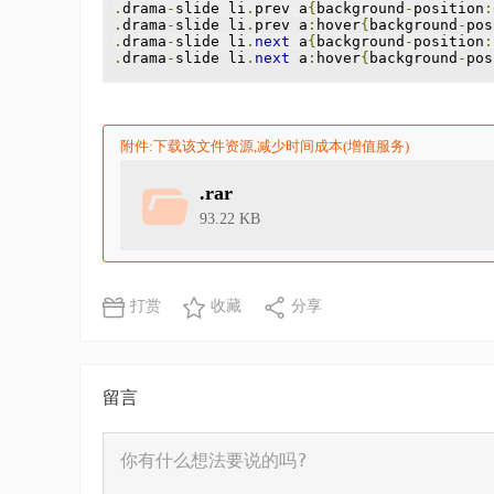
.
drama
-
slide li
.
prev a
{
background
-
position
:
.
drama
-
slide li
.
prev a
:
hover
{
background
-
pos
.
drama
-
slide li
.
next
 a
{
background
-
position
:
.
drama
-
slide li
.
next
 a
:
hover
{
background
-
pos
附件:下载该文件资源,减少时间成本(增值服务)
.rar
93.22 KB
打赏
收藏
分享
留言