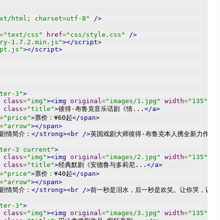
xt/html; charset=utf-8"
/>
=
"text/css"
href
=
"css/style.css"
/>
ry-1.7.2.min.js"
></script>
pt.js"
></script>
ter-3"
>
class
=
"img"
><img
original
=
"images/1.jpg"
width
=
"135"
he
class
=
"title"
>
彼得·布鲁克音乐话剧《情...
</a>
=
"price"
>
票价：¥60起
</span>
=
"arrow"
></span>
剧情简介：
</strong><br
/>
英国戏剧大师彼得·布鲁克本人携全新力作首
ter-3 current"
>
class
=
"img"
><img
original
=
"images/2.jpg"
width
=
"135"
he
class
=
"title"
>
经典默剧《安德鲁与多莉尼...
</a>
=
"price"
>
票价：¥40起
</span>
=
"arrow"
></span>
剧情简介：
</strong><br
/>
前一秒是泪水，后一秒是欢笑。让你哭，让你
ter-3"
>
class
=
"img"
><img
original
=
"images/3.jpg"
width
=
"135"
he