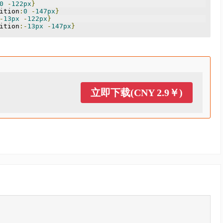
0
-
122px
}
ition
:
0
-
147px
}
-
13px
-
122px
}
ition
:-
13px
-
147px
}
立即下载(CNY 2.9￥)