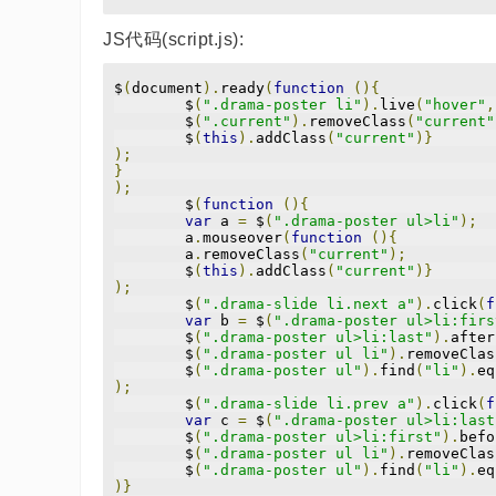
JS代码(script.js):
$
(
document
).
ready
(
function
(){
	$
(
".drama-poster li"
).
live
(
"hover"
,
	$
(
".current"
).
removeClass
(
"current"
	$
(
this
).
addClass
(
"current"
)}
);
}
);
	$
(
function
(){
var
 a 
=
 $
(
".drama-poster ul>li"
);
	a
.
mouseover
(
function
(){
	a
.
removeClass
(
"current"
);
	$
(
this
).
addClass
(
"current"
)}
);
	$
(
".drama-slide li.next a"
).
click
(
f
var
 b 
=
 $
(
".drama-poster ul>li:firs
	$
(
".drama-poster ul>li:last"
).
after
	$
(
".drama-poster ul li"
).
removeClas
	$
(
".drama-poster ul"
).
find
(
"li"
).
eq
);
	$
(
".drama-slide li.prev a"
).
click
(
f
var
 c 
=
 $
(
".drama-poster ul>li:last
	$
(
".drama-poster ul>li:first"
).
befo
	$
(
".drama-poster ul li"
).
removeClas
	$
(
".drama-poster ul"
).
find
(
"li"
).
eq
)}