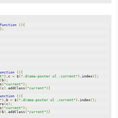
function
(){
);
unction
(){
t"
),
c 
=
 $
(
".drama-poster ul .current"
).
index
();
(
b
);
s
(
"current"
);
(
c
).
addClass
(
"current"
)}
unction
(){
"
),
b 
=
 $
(
".drama-poster ul .current"
).
index
();
re
(
c
);
s
(
"current"
);
(
b
).
addClass
(
"current"
)}