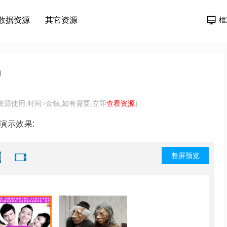
数据资源
其它资源
框
码
源使用,时间>金钱,如有需要,立即
查看资源
]
例演示效果:
整屏预览