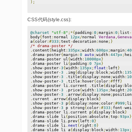
);
CSS代码(style.css):
@charset
"utf-8"
;*{
padding
:
0
;
margin
:
0
;
list
-
body
{
font
:
normal 
12px
/
normal 
Verdana
,
Geneva
a
{
color
:#
333
;
text
-
decoration
:
none
;}
/* drama-poster */
.
content
{
height
:
335px
;
width
:
600px
;
margin
:
40
.
drama
-
poster
{
margin
:
0
auto
;
width
:
447px
;
hei
.
drama
-
poster ul
{
width
:
10000px
}
.
drama
-
poster li
{
padding
:
0
7px
}
.
show
-
poster
-
3
{
width
:
135px
;
float
:
left
}
.
show
-
poster
-
3
.
img
{
display
:
block
;
width
:
135
.
show
-
poster
-
3
.
title
{
display
:
none
;
width
:
10
.
show
-
poster
-
3
.
title
:
hover
{
color
:#
fff
}
.
drama
-
poster li
.
current 
.
title
{
display
:
blo
.
show
-
poster
-
3
.
price
{
width
:
135px
;
height
:
20
.
show
-
poster
-
3
.
arrow
{
display
:
none
;
position
.
current 
.
arrow
{
display
:
block
}
.
show
-
poster
-
3
 p
{
display
:
none
;
color
:#
999
;
li
.
show
-
poster
-
3
 p strong
{
color
:#
333
;
font
-
wei
.
drama
-
poster li
.
current p
{
display
:
block
}
.
drama
-
slide li
{
position
:
absolute
;
top
:
93px
}
.
drama
-
slide li
.
prev
{
left
:
0
}
.
drama
-
slide li
.
next
{
right
:
0
}
.
drama
-
slide li a
{
display
:
block
;
width
:
13px
;