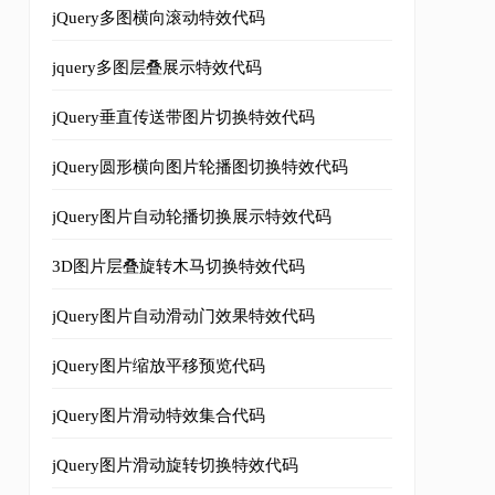
jQuery多图横向滚动特效代码
jquery多图层叠展示特效代码
jQuery垂直传送带图片切换特效代码
jQuery圆形横向图片轮播图切换特效代码
jQuery图片自动轮播切换展示特效代码
ight
=
"180"
style
=
"
display
:
inline
-
block
;
"
src
=
"images/1.
3D图片层叠旋转木马切换特效代码
次亮相中国。看大师如何在音乐、幽默和绝望中，将喜剧、戏剧、幻想与生活片
jQuery图片自动滑动门效果特效代码
ight
=
"180"
style
=
"
display
:
inline
-
block
;
"
src
=
"images/2.
jQuery图片缩放平移预览代码
jQuery图片滑动特效集合代码
笑，让你感动，悲喜交集的动人体验，横扫欧美各大戏剧节，倍受好评的世界
jQuery图片滑动旋转切换特效代码
ight
=
"180"
style
=
"
display
:
inline
-
block
;
"
src
=
"images/3.