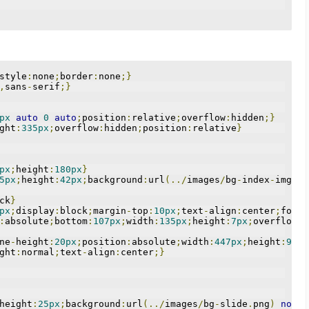
style
:
none
;
border
:
none
;}
,
sans
-
serif
;}
px
auto
0
auto
;
position
:
relative
;
overflow
:
hidden
;}
ght
:
335px
;
overflow
:
hidden
;
position
:
relative
}
px
;
height
:
180px
}
5px
;
height
:
42px
;
background
:
url
(../
images
/
bg
-
index
-
img
.
pn
ck
}
px
;
display
:
block
;
margin
-
top
:
10px
;
text
-
align
:
center
;
font
-
:
absolute
;
bottom
:
107px
;
width
:
135px
;
height
:
7px
;
overflow
:
h
ne
-
height
:
20px
;
position
:
absolute
;
width
:
447px
;
height
:
94px
ght
:
normal
;
text
-
align
:
center
;}
height
:
25px
;
background
:
url
(../
images
/
bg
-
slide
.
png
)
no
-
re