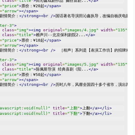
class
=
"title"
>
田沁鑫戏剧作品 癫狂喜剧...
</a>
=
"price"
>
票价：¥20起
</span>
=
"arrow"
></span>
剧情简介：
</strong><br
/>
国话著名导演田沁鑫执导，改编自杨庆电影《
ter-3"
>
class
=
"img"
><img
original
=
"images/4.jpg"
width
=
"135"
he
class
=
"title"
>
赖声川--北京保利剧院2...
</a>
=
"price"
>
票价：¥10起
</span>
=
"arrow"
></span>
剧情简介：
</strong><br
/>
　［相声］系列是【表演工作坊】的招牌戏码
ter-3"
>
class
=
"img"
><img
original
=
"images/5.jpg"
width
=
"135"
he
class
=
"title"
>
陈佩斯导演 经典喜剧《阳...
</a>
=
"price"
>
票价：¥50起
</span>
=
"arrow"
></span>
剧情简介：
</strong><br
/>
历时八年，风靡全国四十多个省市，演出两百
avascript:void(null)"
title
=
"上翻"
>
上翻
</a></li>
avascript:void(null)"
title
=
"下翻"
>
下翻
</a></li>