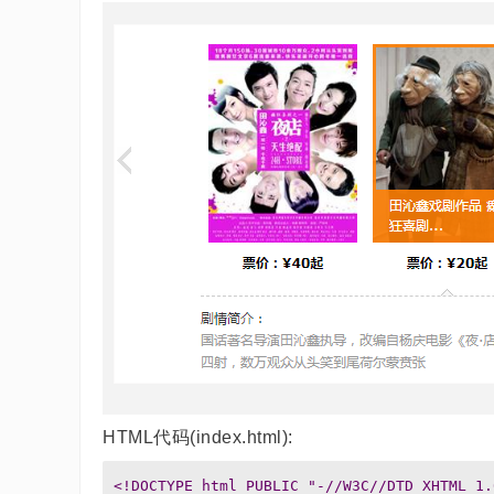
HTML代码(index.html):
<!DOCTYPE html PUBLIC "-//W3C//DTD XHTML 1.